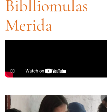
Biblliomulas
Merida