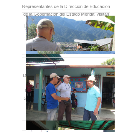
Representantes de la Dirección de Educación
de la Gobernación del Estado Mérida; visitan
conjuntamente con Bibliomula la Escuela
Llegando a «Las Quebraditas» en el Caucho.
«Las Quebraditas»; ubicada en el Caucho.
Promotor de lectura Pedro Maldonado,
Director de Bibliomula Mérida Ignazio Pollini,
Coordinadores de Niveles y modalidades
Profesores: Ana María Romero y Reinaldo
Guerrero de la Dirección de Educación de la
Gobernación del Estado Mérida.