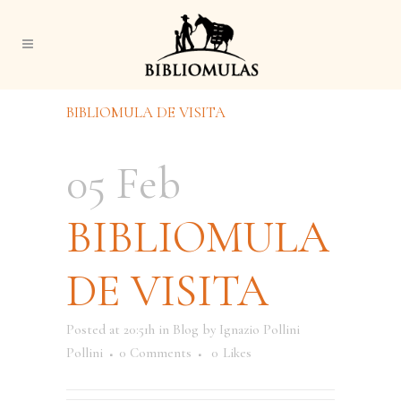
BIBLIOMULA DE VISITA
05 Feb
BIBLIOMULA
DE VISITA
Posted at 20:51h
in
Blog
by
Ignazio Pollini
Pollini
0 Comments
0
Likes