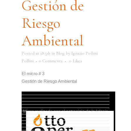
Gestión de
Riesgo
Ambiental
Posted at 18:51h
in
Blog
by
Ignazio Pollini
Pollini
0 Comments
0
Likes
El micro # 3
Gestión de Riesgo Ambiental
Micro realizado con el patrocinio de la Iglesia
Valdese de Italia