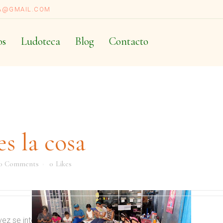
A@GMAIL.COM
os
Ludoteca
Blog
Contacto
s la cosa
0 Comments
0
Likes
 vez se integra más, con voz