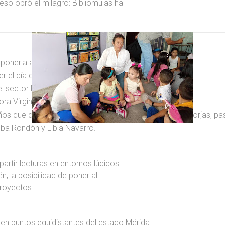
so obró el milagro: Bibliomulas ha
ponerla a caminar entre Mérida y
r el día de lectura en
ector Bella Vista, a la entrada de
ora Virginia Rivas, quien
iños que desean beneficiarse libremente de nuestras alforjas, pa
ba Rondón y Libia Navarro.
rtir lecturas en entornos lúdicos
, la posibilidad de poner al
royectos.
n puntos equidistantes del estado Mérida.