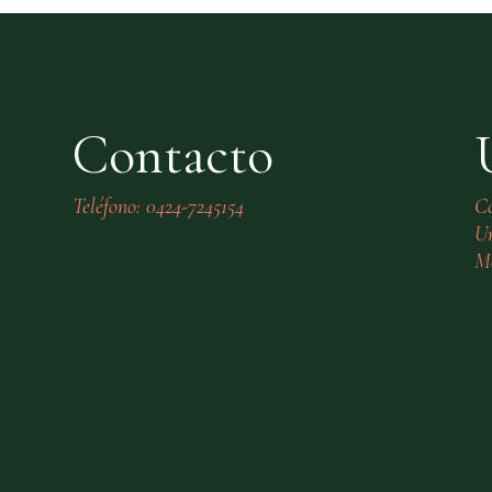
Contacto
Teléfono: 0424-7245154
C
Ur
Mé