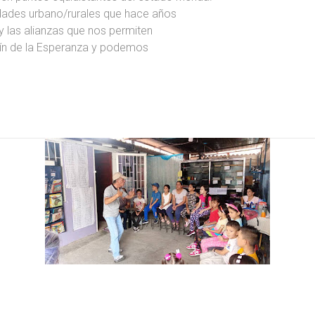
dades urbano/rurales que hace años
y las alianzas que nos permiten
dín de la Esperanza y podemos