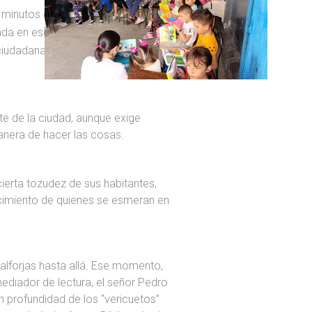
 minutos de distancia del centro
ada en eso de tener lo que una
s ciudadanas muy valiosas e
te de la ciudad, aunque exige
anera de hacer las cosas.
ierta tozudez de sus habitantes,
ecimiento de quienes se esmeran en
 alforjas hasta allá. Ese momento,
ediador de lectura, el señor Pedro
 profundidad de los “vericuetos”