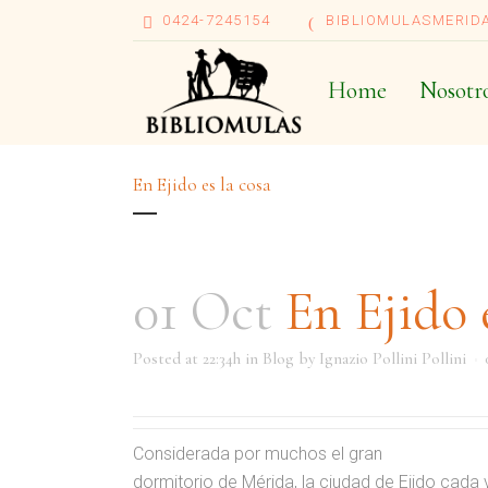
0424-7245154
BIBLIOMULASMERID
Home
Nosotr
En Ejido es la cosa
01 Oct
En Ejido e
Posted at 22:34h
in
Blog
by
Ignazio Pollini Pollini
Considerada por muchos el gran
dormitorio de Mérida, la ciudad de Ejido cada