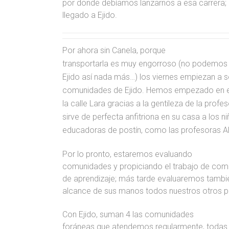
por donde debíamos lanzarnos a esa carrera; e
llegado a Ejido.
Por ahora sin Canela, porque
transportarla es muy engorroso (no podemos 
Ejido así nada más…) los viernes empiezan a se
comunidades de Ejido. Hemos empezado en el s
la calle Lara gracias a la gentileza de la profes
sirve de perfecta anfitriona en su casa a los n
educadoras de postín, como las profesoras Al
Por lo pronto, estaremos evaluando
comunidades y propiciando el trabajo de compa
de aprendizaje; más tarde evaluaremos también
alcance de sus manos todos nuestros otros p
Con Ejido, suman 4 las comunidades
foráneas que atendemos regularmente, todas e