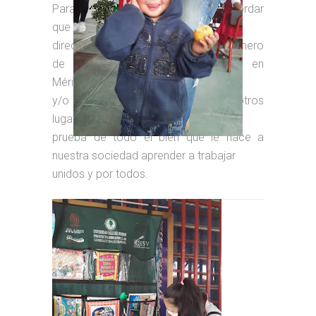
Para hacerla posible, es bueno recordar
que contamos con la intervención
directa o indirecta de un amplio número
de organizaciones que hacen vida en
Mérida
y/o apoyan sus programas desde otros
lugares. De modo que no existe mejor
prueba de todo el bien que le hace a
nuestra sociedad aprender a trabajar
unidos y por todos.