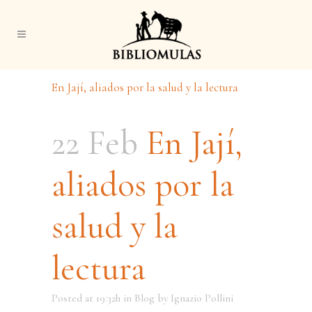
En Jají, aliados por la salud y la lectura
22 Feb
En Jají,
aliados por la
salud y la
lectura
Posted at 19:32h
in
Blog
by
Ignazio Pollini