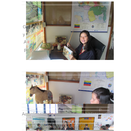
Jheimyt Mejía, estudiante de 5to año de
Educación Técnica, mención Tecnología
Gráfica, en la E.T.I «Padre Madariaga» de Fe
y Alegría; ubicada en Loma de Los Maitines.
Asignada al Proyecto BIBLIOMULA-Mérida,
para cumplir su periodo de pasantías, en un
lapso de tres semanas.
Actividades desarrolladas: Restauración de
57 libros de la Biblioteca itinerante.
Actualización de inventario de la biblioteca de
Bibliomula; utilizando el programa Excel.
Animando a los niños y niñas del la
E.B.
Loma de la Virgen Baja, en la jornada