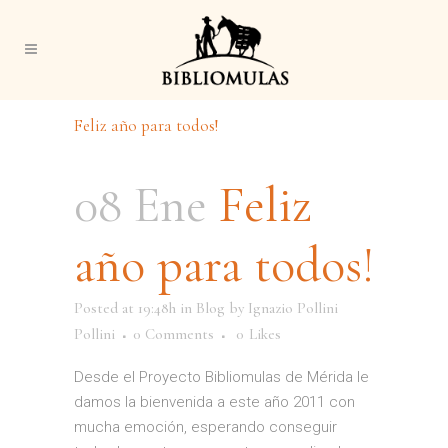
Feliz año para todos!
08 Ene
Feliz
año para todos!
Posted at 19:48h
in
Blog
by
Ignazio Pollini
Pollini
0 Comments
0
Likes
Desde el Proyecto Bibliomulas de Mérida le
damos la bienvenida a este año 2011 con
mucha emoción, esperando conseguir