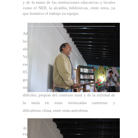
y de la mano de las instituciones educativas y locales
como el NER, la alcaldía, bibliotecas, entre otros, ya
que fortalece el trabajo en equipo.
Además intervino la Coordinadora y Promotora de
lectura del Proyecto, contando su experiencia en los
años que lleva el proyeto Bibliomula en la UVM en
Valera, los logros alcanzados entre los que se
encuentra; estar trabajando con 17 escuelas del NER
05, los beneficios para la comunidad estudiantil y en
general, así mismo expresaron la experiencia de
trabajar en un lugar con condiciones de movilidad
difíciles, propias del contexto rural y de la utilidad de
la mula en estas intrincadas carreteras y
dificultoso clima, entre otras anécdotas.
Al terminar las
exposiciones la