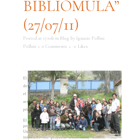
BIBLIOMULA”
(27/07/11)
Posted at 17:10h
in
Blog
by
Ignazio Pollini
Pollini
0 Comments
0
Likes
El proyecto Bibliomula realizó el “I Encuentro Amigos
de la Bibliomula”
en el Centro Campesino El Convite
el pasado 27 de julio, con el objetivo de exponer las
actividades realizadas y logros obtenidos durante el
primer año del proyecto.
El evento contó con la participación especial del
profesor José Luis Briceño, secretario académico de la
Universidad Valle del Momboy de Valera y fundador e
inspirador del proyecto Bibliomula, Cristina Veras