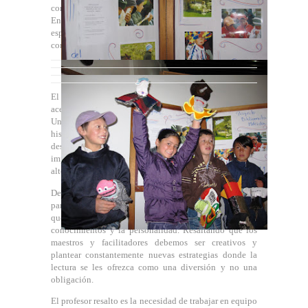
con su entretenida obra “Un viaje por el universo”.
En seguida nos dispusimos a tomar un cafecito para
espantar el frio paramero y continuar con nuestra
constructiva jornada.
El
Profesor José Luis Briceño realizó una exposición
acerca de la experiencia del Proyecto Bibliomula en la
Universidad Valle del Momboy; contándonos la
historia del proyecto, las estrategias que han ido
desarrollando teniendo en cuenta el contexto rural, el
impacto del proyecto en las comunidades como
alternativas de desarrollo y
relación con la comunidad.
De igual manera reiteró la importancia de la lectura
para el desarrollo individual, escolar y comunitario, ya
que nos permite aprender valores, desarrollar
conocimientos y la personalidad. Resaltando que los
maestros y facilitadores debemos ser creativos y
plantear constantemente nuevas estrategias donde la
lectura se les ofrezca como una diversión y no una
obligación.
El profesor resalto es la necesidad de trabajar en equipo