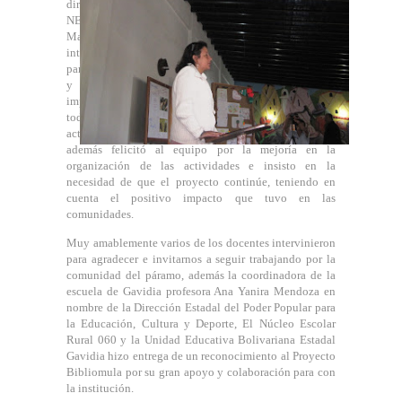
directora del
NER 060 Luz
Mary Sosa,
intervino
para agradecer
y resaltar la
importancia de
todas las
actividades realizadas por el proyecto Bibliomula,
además felicitó al equipo por la mejoría en la
organización de las actividades e insisto en la
necesidad de que el proyecto continúe, teniendo en
cuenta el positivo impacto que tuvo en las
comunidades.
Muy amablemente varios de los docentes intervinieron
para agradecer e invitarnos a seguir trabajando por la
comunidad del páramo, además la coordinadora de la
escuela de Gavidia profesora Ana Yanira Mendoza en
nombre de la Dirección Estadal del Poder Popular para
la Educación, Cultura y Deporte, El Núcleo Escolar
Rural 060 y la Unidad Educativa Bolivariana Estadal
Gavidia hizo entrega de un reconocimiento al Proyecto
Bibliomula por su gran apoyo y colaboración para con
la institución.