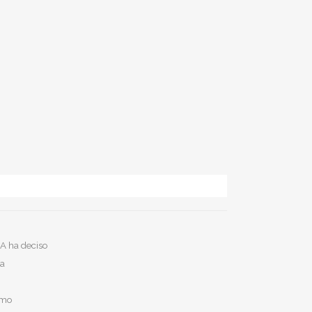
A ha deciso
la
emo