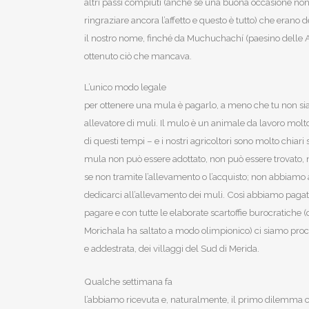
altri passi compiuti (anche se una buona occasione non
ringraziare ancora l’affetto e questo è tutto) che erano 
il nostro nome, finché da Muchuchachí (paesino delle 
ottenuto ciò che mancava.
L’unico modo legale
per ottenere una mula è pagarlo, a meno che tu non sia
allevatore di muli. Il mulo è un animale da lavoro molto
di questi tempi – e i nostri agricoltori sono molto chiar
mula non può essere adottato, non può essere trovato, 
se non tramite l’allevamento o l’acquisto; non abbiamo 
dedicarci all’allevamento dei muli. Così abbiamo pag
pagare e con tutte le elaborate scartoffie burocratiche 
Morichala ha saltato a modo olimpionico) ci siamo pro
e addestrata, dei villaggi del Sud di Merida.
Qualche settimana fa
l’abbiamo ricevuta e, naturalmente, il primo dilemma 