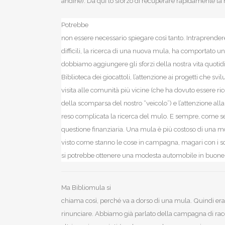
andine). Da qui lo sforzo di recuperare rapidamente la 
Potrebbe
non essere necessario spiegare così tanto. Intraprender
difficili, la ricerca di una nuova mula, ha comportato un
dobbiamo aggiungere gli sforzi della nostra vita quotidia
Biblioteca dei giocattoli, l’attenzione ai progetti che svil
visita alle comunità più vicine (che ha dovuto essere ri
della scomparsa del nostro “veicolo”) e l’attenzione all
reso complicata la ricerca del mulo. E sempre, come se
questione finanziaria. Una mula è più costoso di una mot
visto come stanno le cose in campagna, magari con i s
si potrebbe ottenere una modesta automobile in buone 
Ma Bibliomula si
chiama così, perché va a dorso di una mula. Quindi era
rinunciare. Abbiamo già parlato della campagna di racc