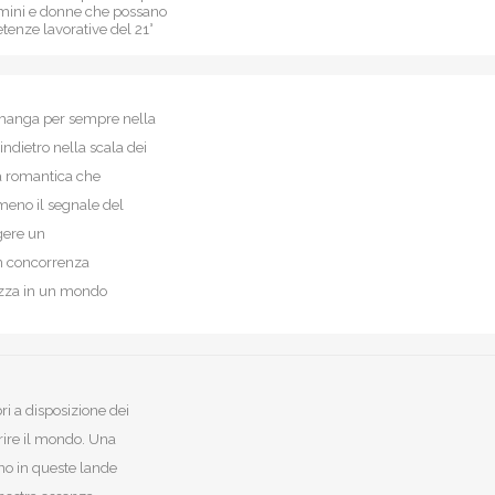
uomini e donne che possano
tenze lavorative del 21°
imanga per sempre nella
ndietro nella scala dei
ca romantica che
eno il segnale del
gere un
in concorrenza
tezza in un mondo
ri a disposizione dei
rire il mondo. Una
no in queste lande