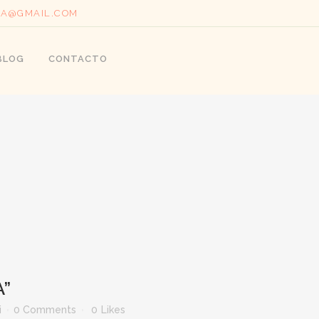
DA@GMAIL.COM
BLOG
CONTACTO
A”
i
0 Comments
0
Likes