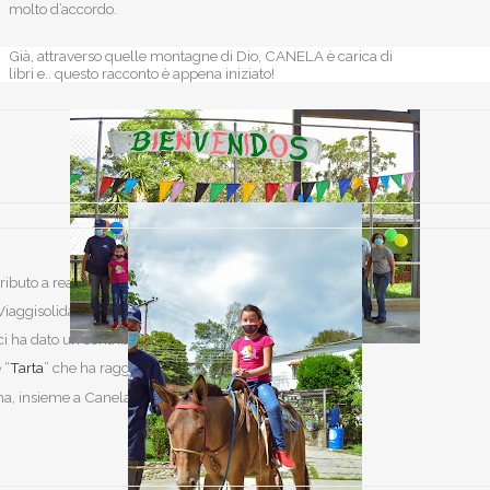
molto d’accordo.
Già, attraverso quelle montagne di Dio, CANELA è carica di
libri e.. questo racconto è appena iniziato!
ibuto a realizzare questo
iaggisolidali” di
i ha dato un contributo
 “
Tarta
” che ha raggiunto
a, insieme a Canela, nelle