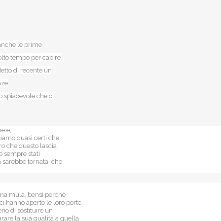
 anche le prime
olto tempo per capire
etto di recente un
nze
 spiacevole che ci
e e,
siamo quasi certi che
o che questo lascia
o sempre stati
n sarebbe tornata, che
 una mula, bensì perché
 hanno aperto le loro porte,
o di sostituire un
are la sua qualità a quella