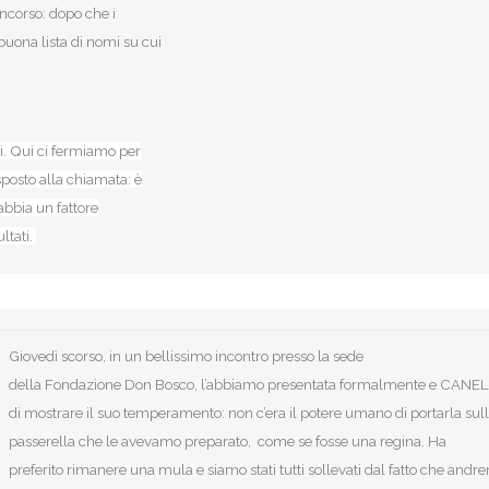
ncorso: dopo che i
uona lista di nomi su cui
i. Qui ci fermiamo per
posto alla chiamata: è
abbia un fattore
ltati.
Giovedì scorso, in un bellissimo incontro presso la sede
della Fondazione Don Bosco, l’abbiamo presentata formalmente e CANEL
di mostrare il suo temperamento: non c’era il potere umano di portarla sul
passerella che le avevamo preparato, come se fosse una regina. Ha
preferito rimanere una mula e siamo stati tutti sollevati dal fatto che andr