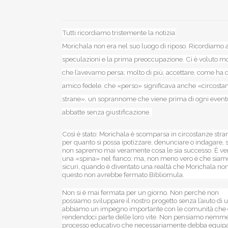
Tutti ricordiamo tristemente la notizia:
Morichala non era nel suo luogo di riposo. Ricordiamo
speculazioni e la prima preoccupazione. Ci è voluto m
che l’avevamo persa; molto di più, accettare, come ha d
amico fedele, che «perso» significava anche «circosta
strane», un soprannome che viene prima di ogni evento
abbatte senza giustificazione.
Così è stato: Morichala è scomparsa in circostanze stran
per quanto si possa ipotizzare, denunciare o indagare, 
non sapremo mai veramente cosa le sia successo. È ver
una «spina» nel fianco; ma, non meno vero è che siam
sicuri, quando è diventato una realtà che Morichala no
questo non avrebbe fermato Bibliomula.
Non si è mai fermata per un giorno. Non perché non
possiamo sviluppare il nostro progetto senza l’aiuto di
abbiamo un impegno importante con le comunità che ci
rendendoci parte delle loro vite. Non pensiamo nemmen
processo educativo che necessariamente debba equipar