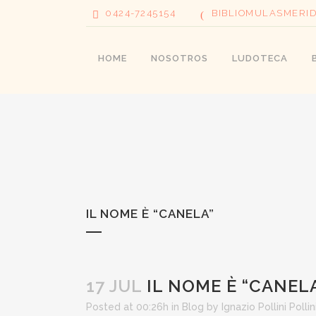
0424-7245154
BIBLIOMULASMERI
HOME
NOSOTROS
LUDOTECA
IL NOME È “CANELA”
17 JUL
IL NOME È “CANEL
Posted at 00:26h
in
Blog
by
Ignazio Pollini Pollin