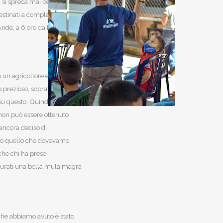
 si spreca mai per
destinati a completare
Ande, a 6 ore da Merids) abbiamo
 un agricoltore e
 prezioso, soprattutto
i su questo. Quindi una
non può essere ottenuto
ancora deciso di
ato quello che dovevamo
(che chi ha preso
curati una bella mula magra
che abbiamo avuto è stato