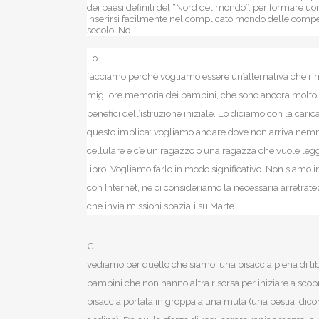
dei paesi definiti del “Nord del mondo”, per formare 
inserirsi facilmente nel complicato mondo delle compe
secolo. No.
Lo
facciamo perché vogliamo essere un’alternativa che r
migliore memoria dei bambini, che sono ancora molto i
benefici dell’istruzione iniziale. Lo diciamo con la cari
questo implica: vogliamo andare dove non arriva nemm
cellulare e c’è un ragazzo o una ragazza che vuole leg
libro. Vogliamo farlo in modo significativo. Non siamo 
con Internet, né ci consideriamo la necessaria arretra
che invia missioni spaziali su Marte.
Ci
vediamo per quello che siamo: una bisaccia piena di lib
bambini che non hanno altra risorsa per iniziare a scop
bisaccia portata in groppa a una mula (una bestia, dico