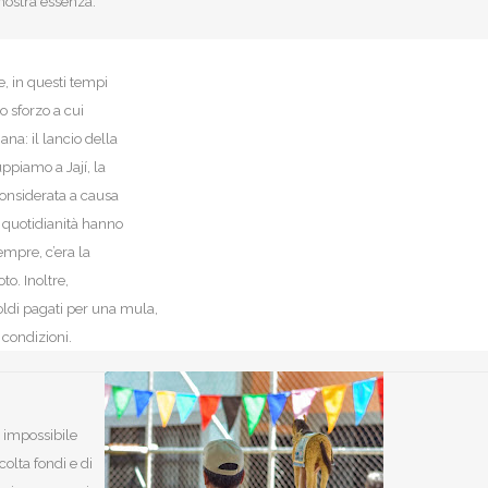
nostra essenza.
e, in questi tempi
o sforzo a cui
na: il lancio della
uppiamo a Jají, la
considerata a causa
a quotidianità hanno
mpre, c’era la
o. Inoltre,
oldi pagati per una mula,
condizioni.
 impossibile
olta fondi e di