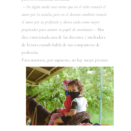
–
De algún modo uno siente que en el niño renació el
amor por la escuela, pero en el docente también renació
el amor por su profesión y ahora están como mejor
preparados para asumir su papel de enseñantes
– Nos
dice emocionada una de las docentes / mediadora
de lectura cuando habla de sus compañeros de
profesión.
Para nosotros, por supuesto, no hay mejor premio.