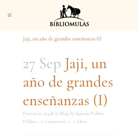
Jaji, un año de grandes enseñanzas (I)
27 Sep
Jaji, un
año de grandes
enseñanzas (I)
Posted at 19:45h
in
Blog
by
Ignazio Pollini
Pollini
0 Comments
0
Likes