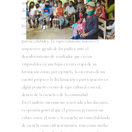
que los docentes y mediadores han realizado
durante el año, se ha logrado mejorar el nivel de
compromiso de los padres con la educación de sus
hijos y, lo más importante, el incremento de la
credibilidad en el desarrollo de sus
potencialidades. Es especialmente notorio el
sorpresivo agrado de los padres ante el
descubrimiento de resultados que creían
imposibles en sus hijos en esta etapa de su
formación como, por ejemplo, la escritura de un
cuento propio o la declamación o participación en
algún pequeño evento de tipo cultural o social,
dentro de la escuela o de la comunidad.
En el ámbito meramente reservado a los docentes,
es opinión general que el proyecto permitió un
enlace entre el niño y la escuela, no tanto hablando
de escuela como infraestructura, sino como medio