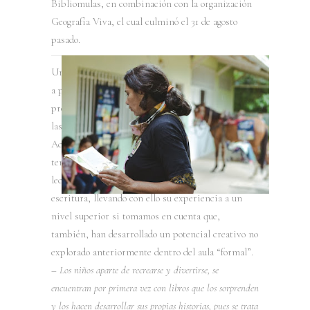
Bibliomulas, en combinación con la organización
Geografía Viva, el cual culminó el 31 de agosto
pasado.
Uno de los primeros logros que destacamos es que,
a pesar de los años que llevamos desarrollando
proyectos de este tipo, creemos que esta es una de
las oportunidades en que el objetivo de Lectura
Activa se ha logrado plenamente; es decir, hoy
tenemos un grupo de niños que, por medio de la
lectura, han alcanzado pro eficiencia en la
escritura, llevando con ello su experiencia a un
nivel superior si tomamos en cuenta que,
también, han desarrollado un potencial creativo no
explorado anteriormente dentro del aula “formal”.
–
Los niños aparte de recrearse y divertirse, se
encuentran por primera vez con libros que los sorprenden
y los hacen desarrollar sus propias historias, pues se trata