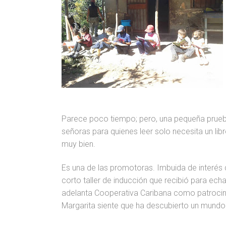
Parece poco tiempo; pero, una pequeña prue
señoras para quienes leer solo necesita un libr
muy bien.
Es una de las promotoras. Imbuida de interés
corto taller de inducción que recibió para echa
adelanta Cooperativa Caribana como patrocin
Margarita siente que ha descubierto un mundo