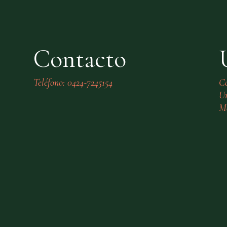
Contacto
Teléfono: 0424-7245154
C
Ur
Mé