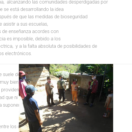
a,
alcanzando las comunidades desperdigadas por
e se está desarrollando la idea
, después de que las medidas de bioseguridad
e asistir a sus escuelas,
os de enseñanza acordes con
ia es imposible, debido a los
ctrica,
y a la falta absoluta de posibilidades de
os electrónicos.
e suele decir
do muy bien. Por cuenta propia
providencial, pues en el camino ha
 que ni siquiera ella, una mujer
a suponer. Es el caso, por
ntre los que se