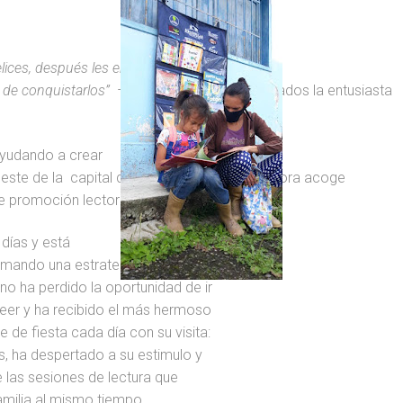
lices, después les entregué
 de conquistarlos”
– dice con los ojos iluminados la entusiasta
ayudando a crear
oeste de la
capital del estado Mérida, que ahora acoge
e promoción lectora.
 días y está
amando una estrategia para
no ha perdido la oportunidad de ir
leer y ha recibido el más hermoso
 de fiesta cada día con su visita:
s, ha despertado a su estimulo y
e las sesiones de lectura que
familia al mismo tiempo.