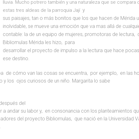
lluvia. Mucho potrero también y una naturaleza que se compara 
y
estas tres aldeas de la parroquia Jají
sus paisajes, tan o más bonitos que los que hacen de Mérida 
inolvidable, se mueve una emoción que va mas allá de cualquie
contable: la de un equipo de mujeres, promotoras de lectura,
Bibliomulas Mérida les hizo,
para
desarrollar el proyecto de impulso a la lectura que hace poca
ese destino.
ba
de cómo van las cosas se encuentra,
por ejemplo,
en las h
o y los
ojos curiosos de un niño. Margarita lo sabe
 después del
r a andar su labor y,
en consonancia con los planteamientos q
adores del proyecto Bibliomulas,
que nació en la Universidad 
.