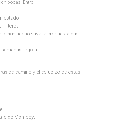
con pocas. Entre
un estado
r interés
que han hecho suya la propuesta que
s semanas llegó a
oras de camino y el esfuerzo de estas
ue
Valle de Momboy;