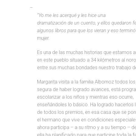
–
“Yo me les acerqué y les hice una
dramatización de un cuento, y ellos quedaron fe
algunos libros para que los vieran y eso terminó
mujer.
Es una de las muchas historias que estamos 
en este pueblo situado a 34 kilómetros al nor
entre sus muchas bondades nuestro trabajo d
Margarita visita a la familia Albornoz todos los
segura de haber logrado avances, está progr
escolarizar a los niños y mientras eso ocurre,
enseñándoles lo básico. Ha logrado hacerlos 
de todos los premios, en esa casa que se pone
el hermano que vive en condiciones especiale
ahora participa – a su ritmo y a su tiempo – d
ella ha planificado para que participe toda la 