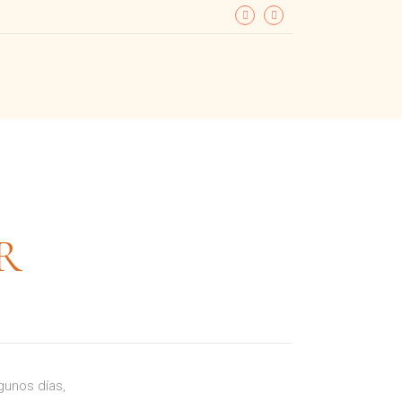
R
gunos días,