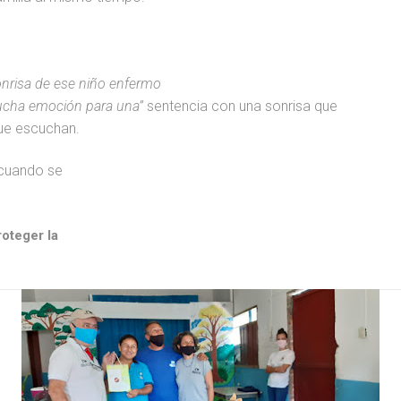
sonrisa de ese niño enfermo
ucha emoción para una”
sentencia con una sonrisa que
que escuchan.
 cuando se
oteger la