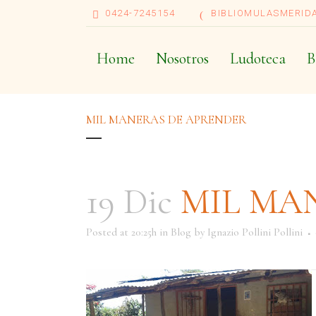
0424-7245154
BIBLIOMULASMERID
Home
Nosotros
Ludoteca
B
MIL MANERAS DE APRENDER
19 Dic
MIL MA
Posted at 20:25h
in
Blog
by
Ignazio Pollini Pollini