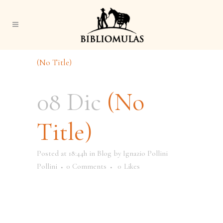
(No Title)
08 Dic
(No
Title)
Posted at 18:44h
in
Blog
by
Ignazio Pollini
Pollini
0 Comments
0
Likes
ENLADRILLATE PARA
SEGUI
R “LLEVANDO LA LECTURA
A LAS COMUNIDADES”