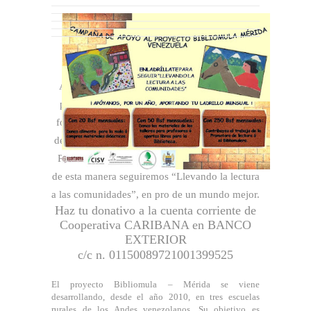
Amigos!!! Queremos invitarlos a que hagan
parte de nuestra campaña de recaudación de
fondos para cubrir las necesidades específicas
del Proyecto Bibliomula – Mérida (Venezuela).
Para nosotros es importante su ayuda, ya que
de esta manera seguiremos “Llevando la lectura
a las comunidades”, en pro de un mundo mejor.
Haz tu donativo a la cuenta corriente de
Cooperativa CARIBANA en BANCO
EXTERIOR
c/c n. 01150089721001399525
El proyecto Bibliomula – Mérida se viene
desarrollando, desde el año 2010, en tres escuelas
rurales de los Andes venezolanos. Su objetivo es