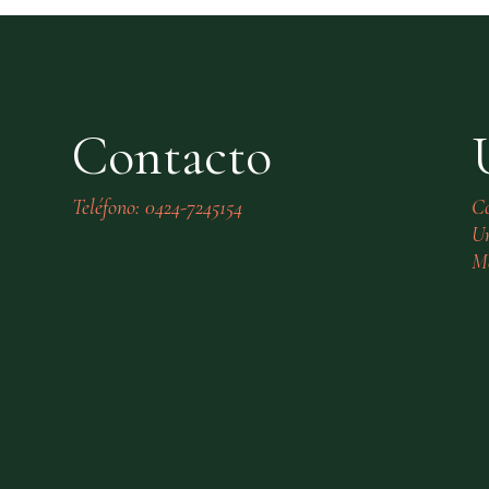
Contacto
Teléfono: 0424-7245154
C
Ur
Mé