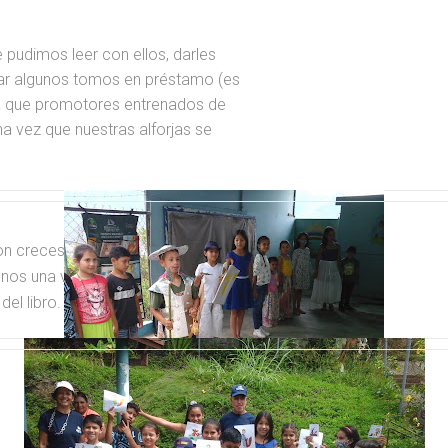
e pudimos leer con ellos, darles
ejar algunos tomos en préstamo (es
ra que promotores entrenados de
a vez que nuestras alforjas se
con creces; aunque, debemos decir
menos una vez cada semana. Ese,
el libro.