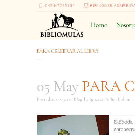
0424-7245154
BIBLIOMULASMERID
Home
Nosotr
PARA CELEBRAR AL LIBRO
05 May
PARA C
Posted at 00:54h
in
Blog
by
Ignazio Pollini Pollini
No podía
El 23 de
entonces 
abril de 1