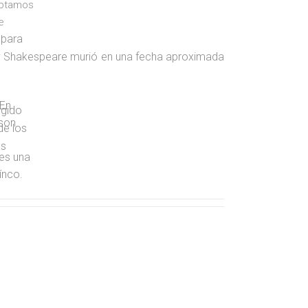
eptamos
e
 para
l
y Shakespeare murió en una fecha aproximada
 En
egido
 son
de los
ás
es una
ínco.