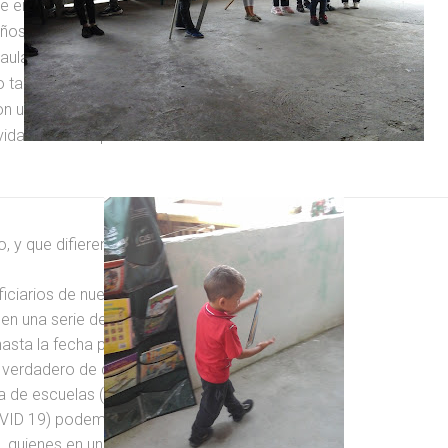
e enriquezca con los días. Que se
iños y jóvenes, sobre todo para aquellos
aulas bien equipadas y maestros
lo tanto, celebramos una semana del
con una jornada en la que leer
vida a otras experiencias
 y que difieren de la estricta
ficiarios de nuestro programa,
, en una serie de jornadas de
asta la fecha prevista. Fue una
tu verdadero de quienes se
ta de escuelas (permanecen cerradas
COVID 19) podemos contar con las
, quienes en un acto de verdadera