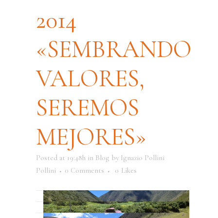
2014
«SEMBRANDO
VALORES,
SEREMOS
MEJORES»
Posted at 19:48h
in
Blog
by
Ignazio Pollini
Pollini
0 Comments
0
Likes