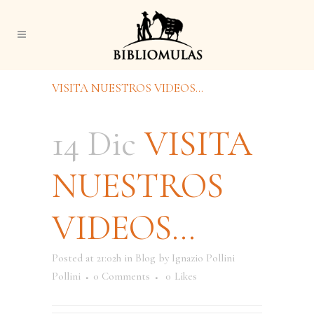
VISITA NUESTROS VIDEOS…
14 Dic
VISITA
NUESTROS
VIDEOS…
Posted at 21:02h
in
Blog
by
Ignazio Pollini
Pollini
0 Comments
0
Likes